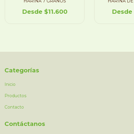
HARINA 7 GRANOS
HARINA DE
$11.600
Categorías
Inicio
Productos
Contacto
Contáctanos