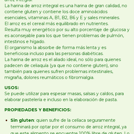
La harina de arroz integral es una harina de gran calidad, no
contiene gluten y contiene los doce aminoácidos
esenciales, vitaminas A, B1, B2, B6 y E y sales minerales.
El arroz es el cereal más equilibrado en nutrientes.
Resulta muy energético por su alto porcentaje de glucosa y
es aconsejable para los que tienen problemas de pulmón,
intestinos e hígado.
El organismo la absorbe de forma más lenta y es
beneficiosa incluso para las personas diabéticas.
La harina de arroz es el aliado ideal, no sólo para quienes
padecen de celiaquía (ya que no contiene gluten), sino
también para quienes sufren problemas intestinales,
migraña, dolores reumáticos o fibromialgia.
USOS:
Se puede utilizar para espesar masas, salsas y caldos, para
elaborar pastelería e incluso en la elaboración de pasta.
PROPIEDADES Y BENEFICIOS:
Sin gluten
: quien sufre de la celíaca seguramente
terminará por optar por el consumo de arroz integral, ya
que este alimento se encuentre 100% libre de gluten. Lo