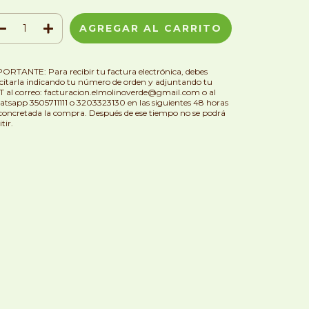
ORTANTE: Para recibir tu factura electrónica, debes
icitarla indicando tu número de orden y adjuntando tu
 al correo:
facturacion.elmolinoverde@gmail.com
o al
tsapp 3505711111 o 3203323130 en las siguientes 48 horas
concretada la compra. Después de ese tiempo no se podrá
tir.