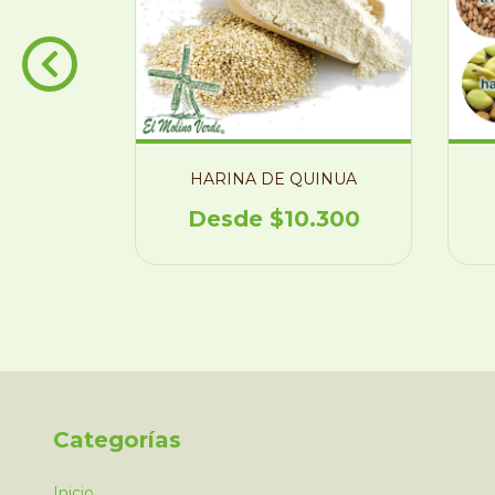
RROZ
HARINA DE QUINUA
L
$10.300
500
Categorías
Inicio