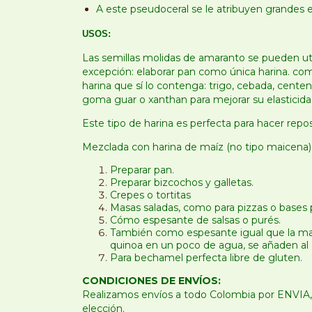
A este pseudoceral se le atribuyen grandes 
USOS:
Las semillas molidas de amaranto se pueden util
excepción: elaborar pan como única harina. com
harina que sí lo contenga: trigo, cebada, centen
goma guar o xanthan para mejorar su elasticid
Este tipo de harina es perfecta para hacer repos
Mezclada con harina de maíz (no tipo maicena) e
Preparar pan.
Preparar bizcochos y galletas.
Crepes o tortitas
Masas saladas, como
para pizzas o bases 
Cómo espesante de salsas o purés.
También como espesante igual que la mai
quinoa en un poco de agua, se añaden al g
Para bechamel perfecta libre de gluten.
CONDICIONES DE ENVÍOS:
Realizamos envíos a todo Colombia por ENVIA, s
elección.