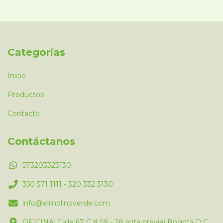
Categorías
Inicio
Productos
Contacto
Contáctanos
573203323130
350 571 1111 - 320 332 3130
info@elmolinoverde.com
OFICINA: Calle 67 C # 59 - 28 (cita previa) Bogotá D.C.