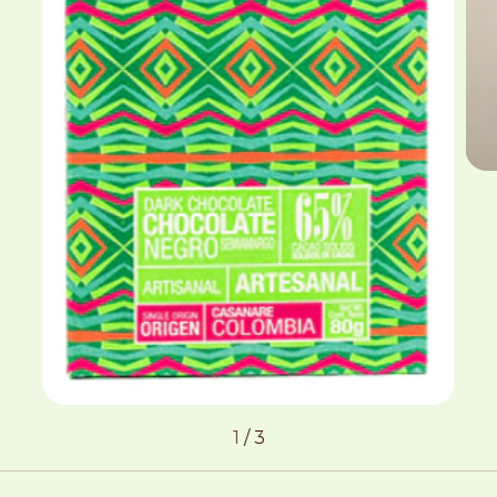
1
/
3