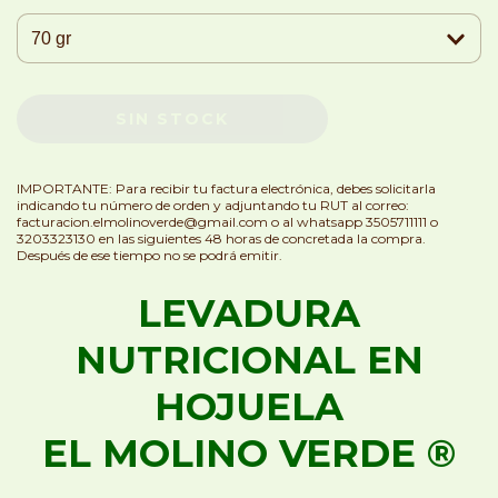
IMPORTANTE: Para recibir tu factura electrónica, debes solicitarla
indicando tu número de orden y adjuntando tu RUT al correo:
facturacion.elmolinoverde@gmail.com
o al whatsapp 3505711111 o
3203323130 en las siguientes 48 horas de concretada la compra.
Después de ese tiempo no se podrá emitir.
LEVADURA
NUTRICIONAL EN
HOJUELA
EL MOLINO VERDE ®